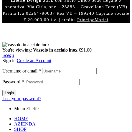
Elleffe Design S.r.l.
con Socio Unico Sede Legale e
operativa: Via Cirla, snc – 28883 – Gravellona Toce (VB)
Partita Iva 02264790037 Rea VB – 199240 Capitale sociale
€ 20.000,00 i.v. | credits
PrincipeMorici
You're viewing:
Vassoio in acciaio inox
€
91.00
Scegli
Sign in
Create an Account
Username or email
*
Password
*
Login
Lost your password?
Menu Elleffe
HOME
AZIENDA
SHOP