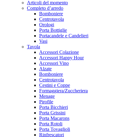
Articoli del momento
Completo d’arredo
Bomboniere
Centrotavola
Orologi
Porta Bottiglie
Portacandele e Candelieri
Vasi
Tavola
Accessori Colazione
Accessori Happy Hour
Accessori Vino
Alzate
Bomboniere
Centrotavola
Cestini e Coppe
Formaggiera/Zuccheriera
Menage
Pirofile
Porta Bicchieri
Porta Grissini
Porta Macarons
Porta Rotoli
Porta Tovaglioli
Rinfrescatori