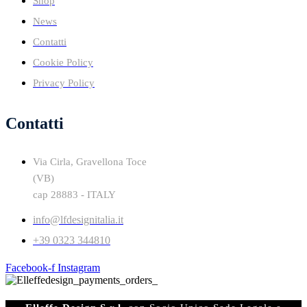
Shop
News
Contatti
Cookie Policy
Privacy Policy
Contatti
Via Cirla, Gravellona Toce
(VB)
cap 28883 - ITALY
info@lfdesignitalia.it
+39 0323 344810
Facebook-f
Instagram