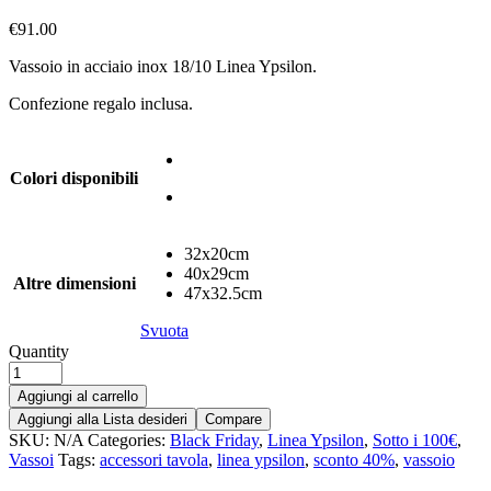
€
91.00
Vassoio in acciaio inox 18/10 Linea Ypsilon.
Confezione regalo inclusa.
Colori disponibili
32x20cm
40x29cm
Altre dimensioni
47x32.5cm
Svuota
Quantity
Aggiungi al carrello
Aggiungi alla Lista desideri
Compare
SKU:
N/A
Categories:
Black Friday
,
Linea Ypsilon
,
Sotto i 100€
,
Vassoi
Tags:
accessori tavola
,
linea ypsilon
,
sconto 40%
,
vassoio