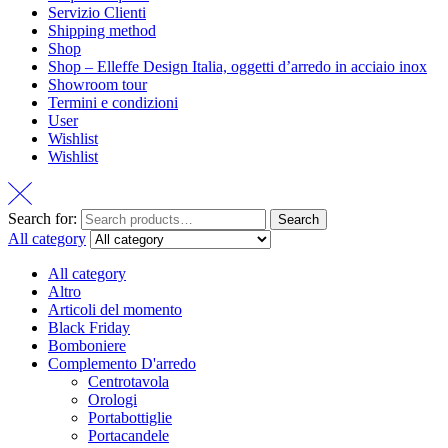
Servizio Clienti
Shipping method
Shop
Shop – Elleffe Design Italia, oggetti d’arredo in acciaio inox
Showroom tour
Termini e condizioni
User
Wishlist
Wishlist
Search for:
Search
All category
All category
Altro
Articoli del momento
Black Friday
Bomboniere
Complemento D'arredo
Centrotavola
Orologi
Portabottiglie
Portacandele