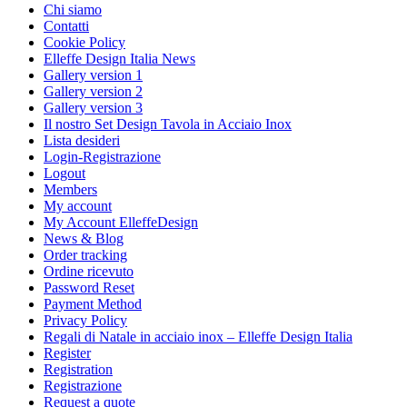
Chi siamo
Contatti
Cookie Policy
Elleffe Design Italia News
Gallery version 1
Gallery version 2
Gallery version 3
Il nostro Set Design Tavola in Acciaio Inox
Lista desideri
Login-Registrazione
Logout
Members
My account
My Account ElleffeDesign
News & Blog
Order tracking
Ordine ricevuto
Password Reset
Payment Method
Privacy Policy
Regali di Natale in acciaio inox – Elleffe Design Italia
Register
Registration
Registrazione
Request a quote