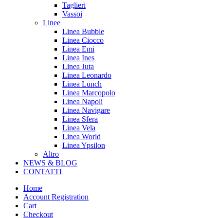
Taglieri
Vassoi
Linee
Linea Bubble
Linea Ciocco
Linea Emi
Linea Ines
Linea Juta
Linea Leonardo
Linea Lunch
Linea Marcopolo
Linea Napoli
Linea Navigare
Linea Sfera
Linea Vela
Linea World
Linea Ypsilon
Altro
NEWS & BLOG
CONTATTI
Home
Account Registration
Cart
Checkout