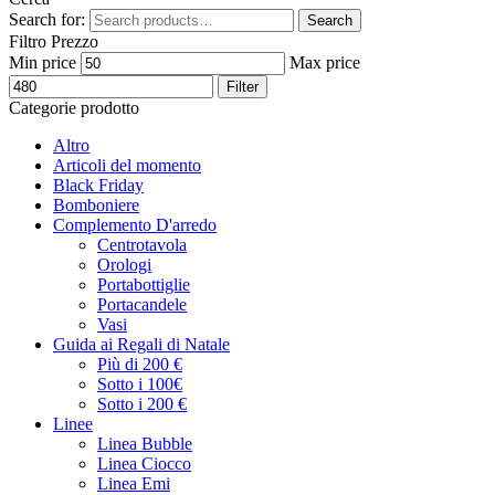
Search for:
Search
Filtro Prezzo
Min price
Max price
Filter
Categorie prodotto
Altro
Articoli del momento
Black Friday
Bomboniere
Complemento D'arredo
Centrotavola
Orologi
Portabottiglie
Portacandele
Vasi
Guida ai Regali di Natale
Più di 200 €
Sotto i 100€
Sotto i 200 €
Linee
Linea Bubble
Linea Ciocco
Linea Emi