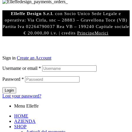
Elleffe Design S.r.l.
con Socio Unico Sede Legale e
operativa: Via Cirla, snc – 28883 – Gravellona Toce (VB)
Partita Iva 02264790037 Rea VB – 199240 Capitale sociale
€ 20.000,00 i.v. | credits
PrincipeMorici
Sign in
Create an Account
Username or email
*
Password
*
Login
Lost your password?
Menu Elleffe
HOME
AZIENDA
SHOP
Articoli del momento