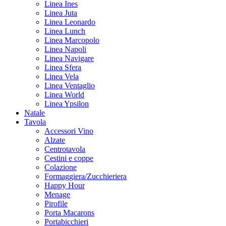
Linea Ines
Linea Juta
Linea Leonardo
Linea Lunch
Linea Marcopolo
Linea Napoli
Linea Navigare
Linea Sfera
Linea Vela
Linea Ventaglio
Linea World
Linea Ypsilon
Natale
Tavola
Accessori Vino
Alzate
Centrotavola
Cestini e coppe
Colazione
Formaggiera/Zucchieriera
Happy Hour
Menage
Pirofile
Porta Macarons
Portabicchieri