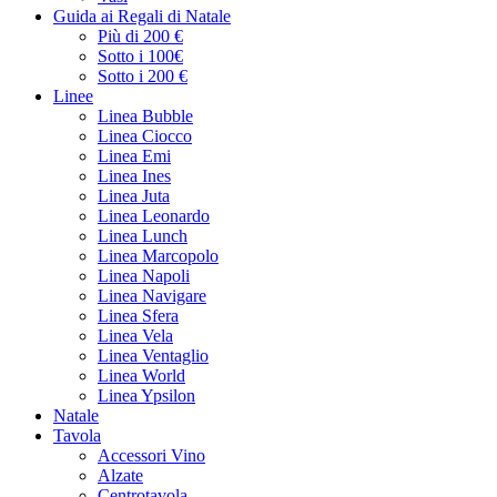
Guida ai Regali di Natale
Più di 200 €
Sotto i 100€
Sotto i 200 €
Linee
Linea Bubble
Linea Ciocco
Linea Emi
Linea Ines
Linea Juta
Linea Leonardo
Linea Lunch
Linea Marcopolo
Linea Napoli
Linea Navigare
Linea Sfera
Linea Vela
Linea Ventaglio
Linea World
Linea Ypsilon
Natale
Tavola
Accessori Vino
Alzate
Centrotavola