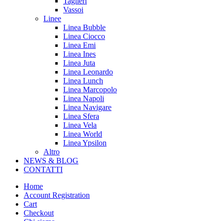
Taglieri
Vassoi
Linee
Linea Bubble
Linea Ciocco
Linea Emi
Linea Ines
Linea Juta
Linea Leonardo
Linea Lunch
Linea Marcopolo
Linea Napoli
Linea Navigare
Linea Sfera
Linea Vela
Linea World
Linea Ypsilon
Altro
NEWS & BLOG
CONTATTI
Home
Account Registration
Cart
Checkout