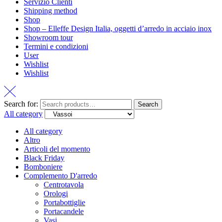
Servizio Clienti
Shipping method
Shop
Shop – Elleffe Design Italia, oggetti d’arredo in acciaio inox
Showroom tour
Termini e condizioni
User
Wishlist
Wishlist
Search for:
Search
All category
All category
Altro
Articoli del momento
Black Friday
Bomboniere
Complemento D'arredo
Centrotavola
Orologi
Portabottiglie
Portacandele
Vasi