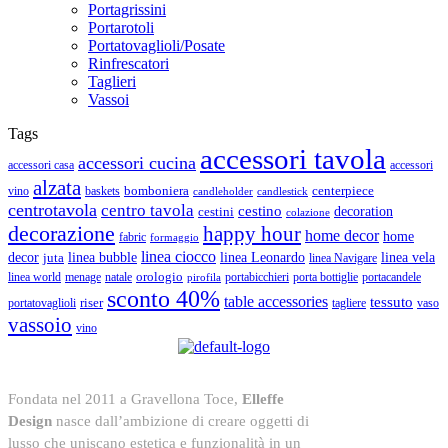
Portagrissini
Portarotoli
Portatovaglioli/Posate
Rinfrescatori
Taglieri
Vassoi
Tags
accessori tavola
accessori cucina
accessori casa
accessori
alzata
bomboniera
centerpiece
vino
baskets
candleholder
candlestick
centrotavola
centro tavola
cestino
cestini
decoration
colazione
decorazione
happy hour
home decor
home
fabric
formaggio
linea ciocco
decor
linea bubble
linea Leonardo
juta
linea vela
linea Navigare
orologio
linea world
natale
menage
portabicchieri
porta bottiglie
portacandele
pirofila
sconto 40%
table accessories
tessuto
riser
portatovaglioli
tagliere
vaso
vassoio
vino
Fondata nel 2011 a Gravellona Toce,
Elleffe
Design
nasce dall’ambizione di creare oggetti di
lusso che uniscano estetica e funzionalità in un