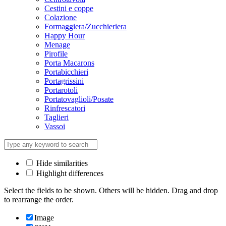
Cestini e coppe
Colazione
Formaggiera/Zucchieriera
Happy Hour
Menage
Pirofile
Porta Macarons
Portabicchieri
Portagrissini
Portarotoli
Portatovaglioli/Posate
Rinfrescatori
Taglieri
Vassoi
Hide similarities
Highlight differences
Select the fields to be shown. Others will be hidden. Drag and drop
to rearrange the order.
Image