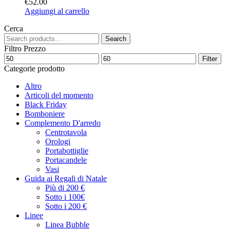
€
52.00
Aggiungi al carrello
Cerca
Search
Filtro Prezzo
Filter
Categorie prodotto
Altro
Articoli del momento
Black Friday
Bomboniere
Complemento D'arredo
Centrotavola
Orologi
Portabottiglie
Portacandele
Vasi
Guida ai Regali di Natale
Più di 200 €
Sotto i 100€
Sotto i 200 €
Linee
Linea Bubble