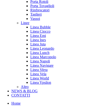
Porta Rotoli
Porta Tovaglioli
Rinfrescatori
Taglieri
Vassoi
Linee
Linea Bubble
Linea Ciocco
Linea Emi
Linea Ines
Linea Juta
Linea Leonardo
Linea Lunch
Linea Marcopolo
Linea Napoli
Linea Navigare
Linea Sfera
Linea Vela
Linea World
Linea Ypsilon
Altro
NEWS & BLOG
CONTATTI
Home