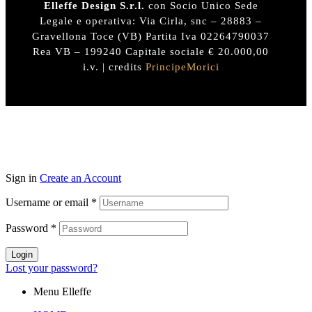
Elleffe Design S.r.l.
con Socio Unico Sede
Legale e operativa: Via Cirla, snc – 28883 –
Gravellona Toce (VB) Partita Iva 02264790037
Rea VB – 199240 Capitale sociale € 20.000,00
i.v. | credits
PrincipeMorici
Sign in
Create an Account
Username or email
*
Password
*
Login
Lost your password?
Menu Elleffe