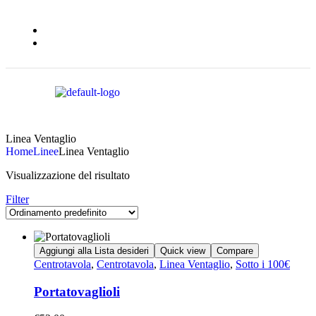
Linea Ventaglio
Home
Linee
Linea Ventaglio
Visualizzazione del risultato
Filter
Aggiungi alla Lista desideri
Quick view
Compare
Centrotavola
,
Centrotavola
,
Linea Ventaglio
,
Sotto i 100€
Portatovaglioli