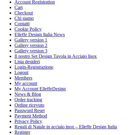
Account Registration
Cart
Checkout
Chi siamo
Contatti
Cookie Policy
Elleffe Design Italia News
Gallery version 1
Gallery version 2
Gallery version 3
Il nostro Set Design Tavola in Acciaio Inox
Lista desideri
Login-Registrazione
Logout
Members
My account
My Account ElleffeDesign
News & Blog
Order tracking
Ordine ricevuto
Password Reset
Payment Method
Privacy Policy
Regali di Natale in acciaio inox – Elleffe Design Italia
Register