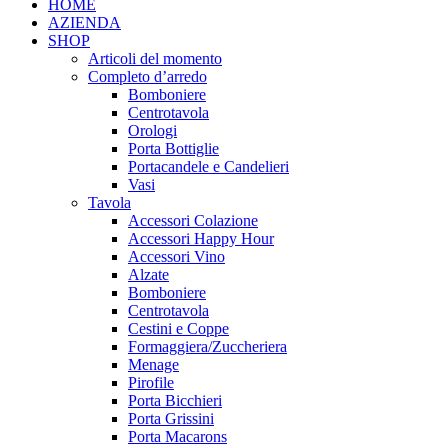
HOME
AZIENDA
SHOP
Articoli del momento
Completo d’arredo
Bomboniere
Centrotavola
Orologi
Porta Bottiglie
Portacandele e Candelieri
Vasi
Tavola
Accessori Colazione
Accessori Happy Hour
Accessori Vino
Alzate
Bomboniere
Centrotavola
Cestini e Coppe
Formaggiera/Zuccheriera
Menage
Pirofile
Porta Bicchieri
Porta Grissini
Porta Macarons