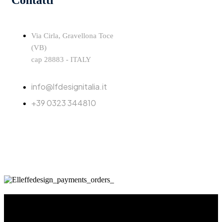
Via Cirla, Gravellona Toce
(VB)
cap 28883 - ITALY
info@lfdesignitalia.it
+39 0323 344810