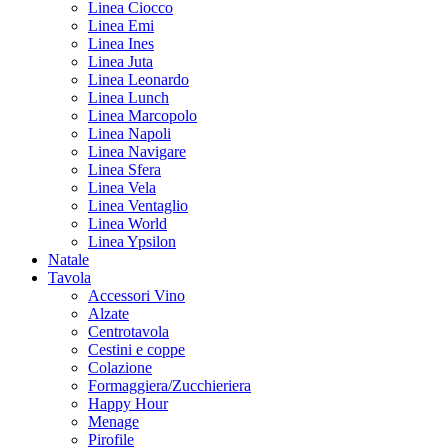
Linea Ciocco
Linea Emi
Linea Ines
Linea Juta
Linea Leonardo
Linea Lunch
Linea Marcopolo
Linea Napoli
Linea Navigare
Linea Sfera
Linea Vela
Linea Ventaglio
Linea World
Linea Ypsilon
Natale
Tavola
Accessori Vino
Alzate
Centrotavola
Cestini e coppe
Colazione
Formaggiera/Zucchieriera
Happy Hour
Menage
Pirofile