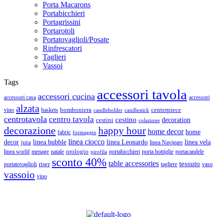
Porta Macarons
Portabicchieri
Portagrissini
Portarotoli
Portatovaglioli/Posate
Rinfrescatori
Taglieri
Vassoi
Tags
accessori tavola
accessori cucina
accessori casa
accessori
alzata
bomboniera
centerpiece
vino
baskets
candleholder
candlestick
centrotavola
centro tavola
cestino
cestini
decoration
colazione
decorazione
happy hour
home decor
home
fabric
formaggio
linea ciocco
decor
linea bubble
linea Leonardo
juta
linea vela
linea Navigare
orologio
linea world
natale
menage
portabicchieri
porta bottiglie
portacandele
pirofila
sconto 40%
table accessories
tessuto
riser
portatovaglioli
tagliere
vaso
vassoio
vino