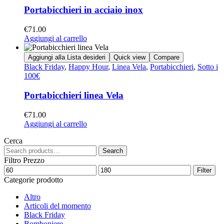
Portabicchieri in acciaio inox
€
71.00
Aggiungi al carrello
Aggiungi alla Lista desideri
Quick view
Compare
Black Friday
,
Happy Hour
,
Linea Vela
,
Portabicchieri
,
Sotto i
100€
Portabicchieri linea Vela
€
71.00
Aggiungi al carrello
Cerca
Search
Filtro Prezzo
Filter
Categorie prodotto
Altro
Articoli del momento
Black Friday
Bomboniere