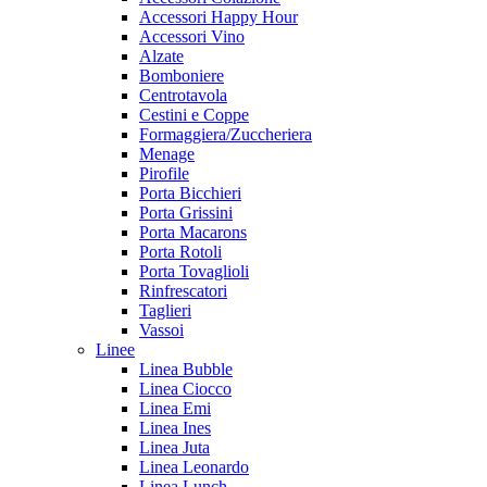
Accessori Happy Hour
Accessori Vino
Alzate
Bomboniere
Centrotavola
Cestini e Coppe
Formaggiera/Zuccheriera
Menage
Pirofile
Porta Bicchieri
Porta Grissini
Porta Macarons
Porta Rotoli
Porta Tovaglioli
Rinfrescatori
Taglieri
Vassoi
Linee
Linea Bubble
Linea Ciocco
Linea Emi
Linea Ines
Linea Juta
Linea Leonardo
Linea Lunch