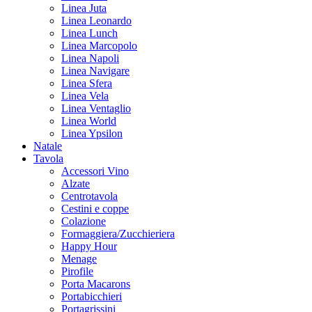
Linea Juta
Linea Leonardo
Linea Lunch
Linea Marcopolo
Linea Napoli
Linea Navigare
Linea Sfera
Linea Vela
Linea Ventaglio
Linea World
Linea Ypsilon
Natale
Tavola
Accessori Vino
Alzate
Centrotavola
Cestini e coppe
Colazione
Formaggiera/Zucchieriera
Happy Hour
Menage
Pirofile
Porta Macarons
Portabicchieri
Portagrissini