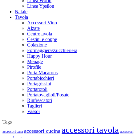
Linea World
Linea Ypsilon
Natale
Tavola
Accessori Vino
Alzate
Centrotavola
Cestini e coppe
Colazione
Formaggiera/Zucchieriera
Happy Hour
Menage
Pirofile
Porta Macarons
Portabicchieri
Portagrissini
Portarotoli
Portatovaglioli/Posate
Rinfrescatori
Taglieri
Vassoi
Tags
accessori tavola
accessori cucina
accessori casa
accessori