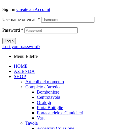
Sign in
Create an Account
Username or email
*
Password
*
Login
Lost your password?
Menu Elleffe
HOME
AZIENDA
SHOP
Articoli del momento
Completo d’arredo
Bomboniere
Centrotavola
Orologi
Porta Bottiglie
Portacandele e Candelieri
Vasi
Tavola
Accessori Colazione