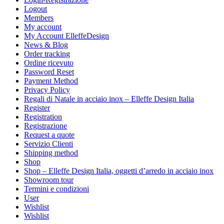
Logout
Members
My account
My Account ElleffeDesign
News & Blog
Order tracking
Ordine ricevuto
Password Reset
Payment Method
Privacy Policy
Regali di Natale in acciaio inox – Elleffe Design Italia
Register
Registration
Registrazione
Request a quote
Servizio Clienti
Shipping method
Shop
Shop – Elleffe Design Italia, oggetti d’arredo in acciaio inox
Showroom tour
Termini e condizioni
User
Wishlist
Wishlist