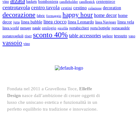
alzata
bomboniera
centerpiece
vino
baskets
candleholder
candlestick
centrotavola
centro tavola
cestino
cestini
decoration
colazione
decorazione
happy hour
home decor
home
fabric
formaggio
linea ciocco
decor
linea bubble
linea Leonardo
juta
linea vela
linea Navigare
orologio
linea world
natale
menage
portabicchieri
porta bottiglie
portacandele
pirofila
sconto 40%
table accessories
tessuto
riser
portatovaglioli
tagliere
vaso
vassoio
vino
Fondata nel 2011 a Gravellona Toce,
Elleffe
Design
nasce dall’ambizione di creare oggetti di
lusso che uniscano estetica e funzionalità in un
perfetto equilibrio tra tradizione e innovazione.