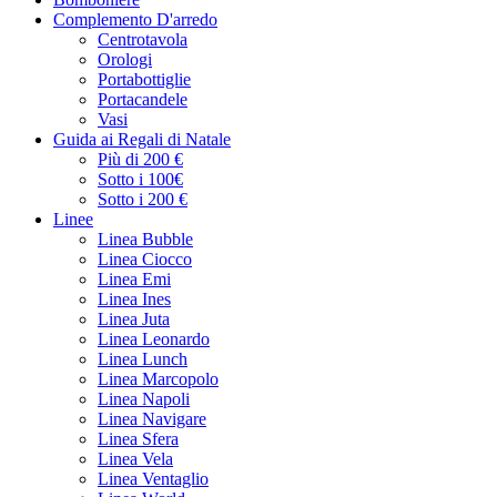
Complemento D'arredo
Centrotavola
Orologi
Portabottiglie
Portacandele
Vasi
Guida ai Regali di Natale
Più di 200 €
Sotto i 100€
Sotto i 200 €
Linee
Linea Bubble
Linea Ciocco
Linea Emi
Linea Ines
Linea Juta
Linea Leonardo
Linea Lunch
Linea Marcopolo
Linea Napoli
Linea Navigare
Linea Sfera
Linea Vela
Linea Ventaglio