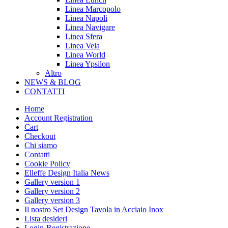
Linea Marcopolo
Linea Napoli
Linea Navigare
Linea Sfera
Linea Vela
Linea World
Linea Ypsilon
Altro
NEWS & BLOG
CONTATTI
Home
Account Registration
Cart
Checkout
Chi siamo
Contatti
Cookie Policy
Elleffe Design Italia News
Gallery version 1
Gallery version 2
Gallery version 3
Il nostro Set Design Tavola in Acciaio Inox
Lista desideri
Login-Registrazione