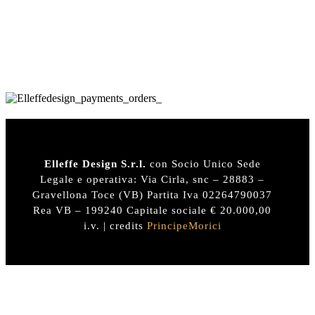
Elleffe Design S.r.l.
con Socio Unico Sede
Legale e operativa: Via Cirla, snc – 28883 –
Gravellona Toce (VB) Partita Iva 02264790037
Rea VB – 199240 Capitale sociale € 20.000,00
i.v. | credits
PrincipeMorici