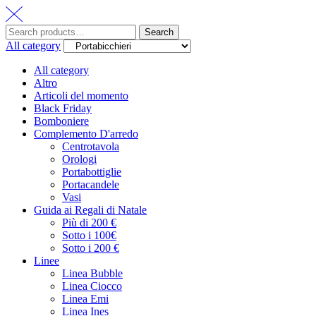
Search
All category
All category
Altro
Articoli del momento
Black Friday
Bomboniere
Complemento D'arredo
Centrotavola
Orologi
Portabottiglie
Portacandele
Vasi
Guida ai Regali di Natale
Più di 200 €
Sotto i 100€
Sotto i 200 €
Linee
Linea Bubble
Linea Ciocco
Linea Emi
Linea Ines