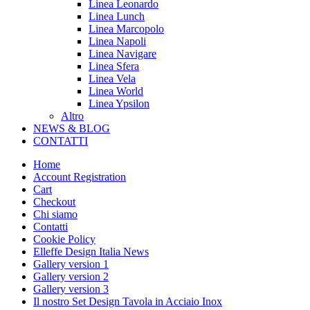
Linea Leonardo
Linea Lunch
Linea Marcopolo
Linea Napoli
Linea Navigare
Linea Sfera
Linea Vela
Linea World
Linea Ypsilon
Altro
NEWS & BLOG
CONTATTI
Home
Account Registration
Cart
Checkout
Chi siamo
Contatti
Cookie Policy
Elleffe Design Italia News
Gallery version 1
Gallery version 2
Gallery version 3
Il nostro Set Design Tavola in Acciaio Inox