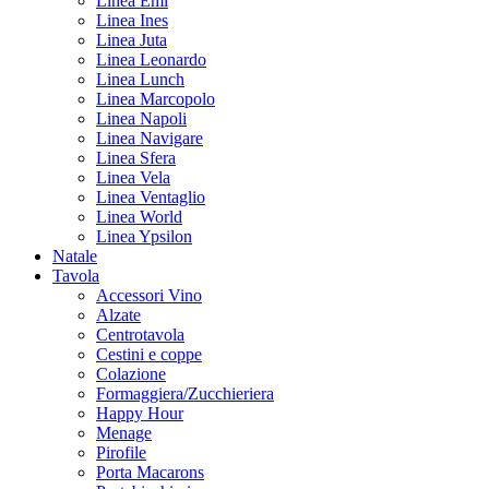
Linea Emi
Linea Ines
Linea Juta
Linea Leonardo
Linea Lunch
Linea Marcopolo
Linea Napoli
Linea Navigare
Linea Sfera
Linea Vela
Linea Ventaglio
Linea World
Linea Ypsilon
Natale
Tavola
Accessori Vino
Alzate
Centrotavola
Cestini e coppe
Colazione
Formaggiera/Zucchieriera
Happy Hour
Menage
Pirofile
Porta Macarons