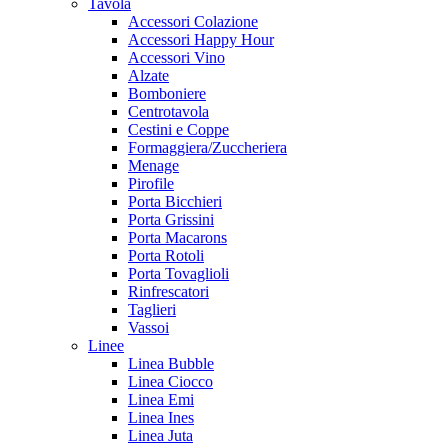
Tavola
Accessori Colazione
Accessori Happy Hour
Accessori Vino
Alzate
Bomboniere
Centrotavola
Cestini e Coppe
Formaggiera/Zuccheriera
Menage
Pirofile
Porta Bicchieri
Porta Grissini
Porta Macarons
Porta Rotoli
Porta Tovaglioli
Rinfrescatori
Taglieri
Vassoi
Linee
Linea Bubble
Linea Ciocco
Linea Emi
Linea Ines
Linea Juta