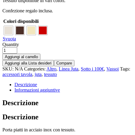
Tessuto disponibile in vari colori.
Confezione regalo inclusa.
Colori disponibili
Svuota
Quantity
Aggiungi al carrello
Aggiungi alla Lista desideri
Compare
SKU:
N/A
Categories:
Altro
,
Linea Juta
,
Sotto i 100€
,
Vassoi
Tags:
accessori tavola
,
juta
,
tessuto
Descrizione
Informazioni aggiuntive
Descrizione
Descrizione
Porta piatti in acciaio inox con tessuto.