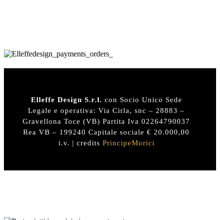
Elleffe Design S.r.l.
con Socio Unico Sede
Legale e operativa: Via Cirla, snc – 28883 –
Gravellona Toce (VB) Partita Iva 02264790037
Rea VB – 199240 Capitale sociale € 20.000,00
i.v. | credits
PrincipeMorici