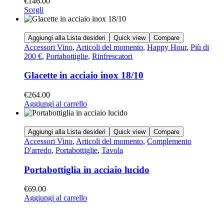
€
146.00
Scegli
Aggiungi alla Lista desideri
Quick view
Compare
Accessori Vino
,
Articoli del momento
,
Happy Hour
,
Più di
200 €
,
Portabottiglie
,
Rinfrescatori
Glacette in acciaio inox 18/10
€
264.00
Aggiungi al carrello
Aggiungi alla Lista desideri
Quick view
Compare
Accessori Vino
,
Articoli del momento
,
Complemento
D'arredo
,
Portabottiglie
,
Tavola
Portabottiglia in acciaio lucido
€
69.00
Aggiungi al carrello