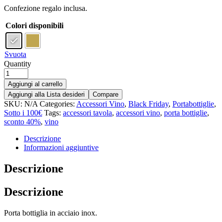
Confezione regalo inclusa.
Colori disponibili
Svuota
Quantity
Aggiungi al carrello
Aggiungi alla Lista desideri
Compare
SKU:
N/A
Categories:
Accessori Vino
,
Black Friday
,
Portabottiglie
,
Sotto i 100€
Tags:
accessori tavola
,
accessori vino
,
porta bottiglie
,
sconto 40%
,
vino
Descrizione
Informazioni aggiuntive
Descrizione
Descrizione
Porta bottiglia in acciaio inox.