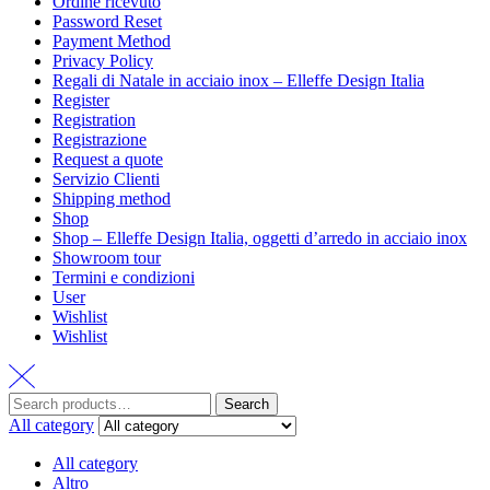
Ordine ricevuto
Password Reset
Payment Method
Privacy Policy
Regali di Natale in acciaio inox – Elleffe Design Italia
Register
Registration
Registrazione
Request a quote
Servizio Clienti
Shipping method
Shop
Shop – Elleffe Design Italia, oggetti d’arredo in acciaio inox
Showroom tour
Termini e condizioni
User
Wishlist
Wishlist
Search
All category
All category
Altro