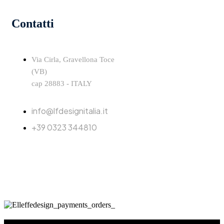
Contatti
Via Cirla, Gravellona Toce
(VB)
cap 28883 - ITALY
info@lfdesignitalia.it
+39 0323 344810