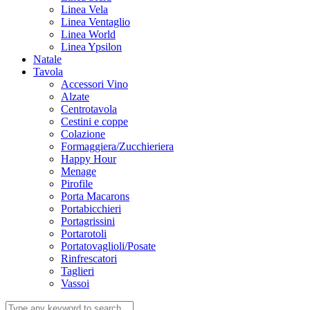
Linea Vela
Linea Ventaglio
Linea World
Linea Ypsilon
Natale
Tavola
Accessori Vino
Alzate
Centrotavola
Cestini e coppe
Colazione
Formaggiera/Zucchieriera
Happy Hour
Menage
Pirofile
Porta Macarons
Portabicchieri
Portagrissini
Portarotoli
Portatovaglioli/Posate
Rinfrescatori
Taglieri
Vassoi