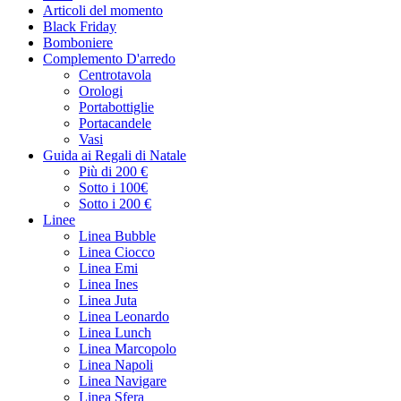
Articoli del momento
Black Friday
Bomboniere
Complemento D'arredo
Centrotavola
Orologi
Portabottiglie
Portacandele
Vasi
Guida ai Regali di Natale
Più di 200 €
Sotto i 100€
Sotto i 200 €
Linee
Linea Bubble
Linea Ciocco
Linea Emi
Linea Ines
Linea Juta
Linea Leonardo
Linea Lunch
Linea Marcopolo
Linea Napoli
Linea Navigare
Linea Sfera