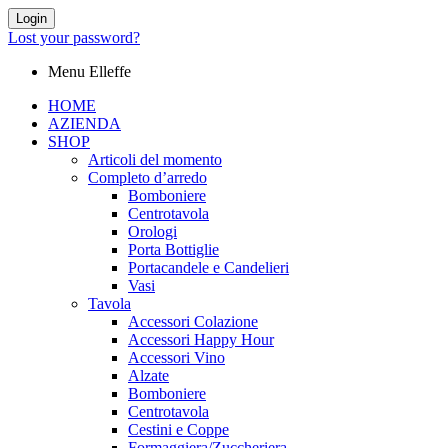
Login
Lost your password?
Menu Elleffe
HOME
AZIENDA
SHOP
Articoli del momento
Completo d’arredo
Bomboniere
Centrotavola
Orologi
Porta Bottiglie
Portacandele e Candelieri
Vasi
Tavola
Accessori Colazione
Accessori Happy Hour
Accessori Vino
Alzate
Bomboniere
Centrotavola
Cestini e Coppe
Formaggiera/Zuccheriera