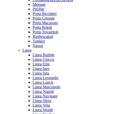
Menage
Pirofile
Porta Bicchieri
Porta Grissini
Porta Macarons
Porta Rotoli
Porta Tovaglioli
Rinfrescatori
Taglieri
Vassoi
Linee
Linea Bubble
Linea Ciocco
Linea Emi
Linea Ines
Linea Juta
Linea Leonardo
Linea Lunch
Linea Marcopolo
Linea Napoli
Linea Navigare
Linea Sfera
Linea Vela
Linea World