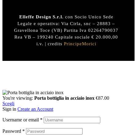
Elleffe Design S.r.l.
con Socio Unico Sede
Legale e operativa: Via Cirla, snc – 28883 –
Gravellona Toce (VB) Partita Iva 02264790037
Rea VB – 199240 Capitale sociale € 20.000,00
i.v. | credits
PrincipeMorici
You're viewing:
Porta bottiglia in acciaio inox
€
87.00
Scegli
Sign in
Create an Account
Username or email
*
Password
*