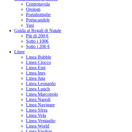
Centrotavola
Orologi
Portabottiglie
Portacandele
Vasi
Guida ai Regali di Natale
Più di 200 €
Sotto i 100€
Sotto i 200 €
Linee
Linea Bubble
Linea Ciocco
Linea Emi
Linea Ines
Linea Juta
Linea Leonardo
Linea Lunch
Linea Marcopolo
Linea Napoli
Linea Navigare
Linea Sfera
Linea Vela
Linea Ventaglio
Linea World
Linea Ypsilon