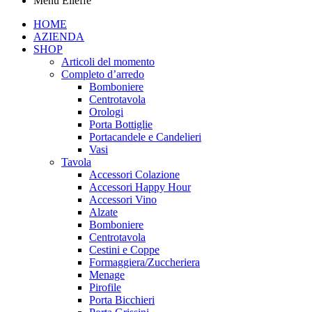
Menu Elleffe
HOME
AZIENDA
SHOP
Articoli del momento
Completo d’arredo
Bomboniere
Centrotavola
Orologi
Porta Bottiglie
Portacandele e Candelieri
Vasi
Tavola
Accessori Colazione
Accessori Happy Hour
Accessori Vino
Alzate
Bomboniere
Centrotavola
Cestini e Coppe
Formaggiera/Zuccheriera
Menage
Pirofile
Porta Bicchieri