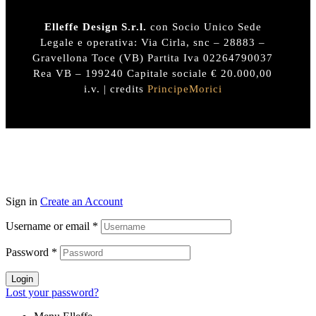
Elleffe Design S.r.l.
con Socio Unico Sede
Legale e operativa: Via Cirla, snc – 28883 –
Gravellona Toce (VB) Partita Iva 02264790037
Rea VB – 199240 Capitale sociale € 20.000,00
i.v. | credits
PrincipeMorici
Sign in
Create an Account
Username or email
*
Password
*
Login
Lost your password?