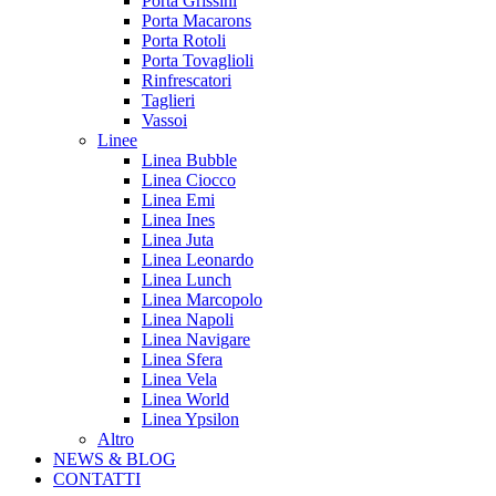
Porta Grissini
Porta Macarons
Porta Rotoli
Porta Tovaglioli
Rinfrescatori
Taglieri
Vassoi
Linee
Linea Bubble
Linea Ciocco
Linea Emi
Linea Ines
Linea Juta
Linea Leonardo
Linea Lunch
Linea Marcopolo
Linea Napoli
Linea Navigare
Linea Sfera
Linea Vela
Linea World
Linea Ypsilon
Altro
NEWS & BLOG
CONTATTI