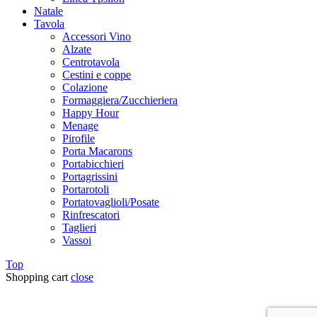
Natale
Tavola
Accessori Vino
Alzate
Centrotavola
Cestini e coppe
Colazione
Formaggiera/Zucchieriera
Happy Hour
Menage
Pirofile
Porta Macarons
Portabicchieri
Portagrissini
Portarotoli
Portatovaglioli/Posate
Rinfrescatori
Taglieri
Vassoi
Top
Shopping cart
close