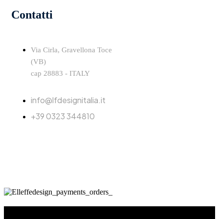
Contatti
Via Cirla, Gravellona Toce
(VB)
cap 28883 - ITALY
info@lfdesignitalia.it
+39 0323 344810