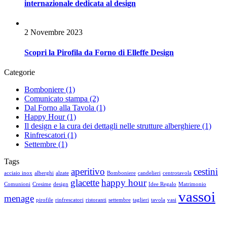
internazionale dedicata al design
2 Novembre 2023
Scopri la Pirofila da Forno di Elleffe Design
Categorie
Bomboniere
(1)
Comunicato stampa
(2)
Dal Forno alla Tavola
(1)
Happy Hour
(1)
Il design e la cura dei dettagli nelle strutture alberghiere
(1)
Rinfrescatori
(1)
Settembre
(1)
Tags
aperitivo
cestini
acciaio inox
alberghi
alzate
Bomboniere
candelieri
centrotavola
glacette
happy hour
Comunioni
Cresime
design
Idee Regalo
Matrimonio
vassoi
menage
pirofile
rinfrescatori
ristoranti
settembre
taglieri
tavola
vasi