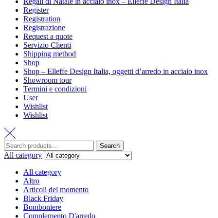
Regali di Natale in acciaio inox – Elleffe Design Italia
Register
Registration
Registrazione
Request a quote
Servizio Clienti
Shipping method
Shop
Shop – Elleffe Design Italia, oggetti d’arredo in acciaio inox
Showroom tour
Termini e condizioni
User
Wishlist
Wishlist
Search
All category
All category
Altro
Articoli del momento
Black Friday
Bomboniere
Complemento D'arredo